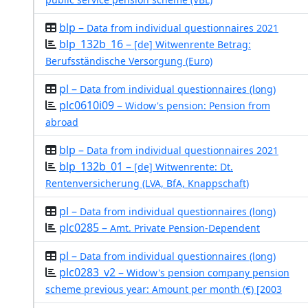
blp –
Data from individual questionnaires 2021
blp_132b_16 –
[de] Witwenrente Betrag:
Berufsständische Versorgung (Euro)
pl –
Data from individual questionnaires (long)
plc0610i09 –
Widow's pension: Pension from
abroad
blp –
Data from individual questionnaires 2021
blp_132b_01 –
[de] Witwenrente: Dt.
Rentenversicherung (LVA, BfA, Knappschaft)
pl –
Data from individual questionnaires (long)
plc0285 –
Amt. Private Pension-Dependent
pl –
Data from individual questionnaires (long)
plc0283_v2 –
Widow's pension company pension
scheme previous year: Amount per month (€) [2003