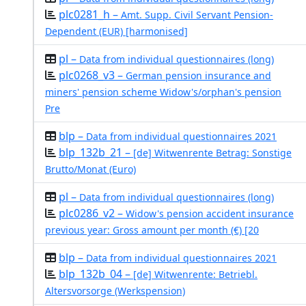
plc0281_h –
Amt. Supp. Civil Servant Pension-
Dependent (EUR) [harmonised]
pl –
Data from individual questionnaires (long)
plc0268_v3 –
German pension insurance and
miners' pension scheme Widow's/orphan's pension
Pre
blp –
Data from individual questionnaires 2021
blp_132b_21 –
[de] Witwenrente Betrag: Sonstige
Brutto/Monat (Euro)
pl –
Data from individual questionnaires (long)
plc0286_v2 –
Widow's pension accident insurance
previous year: Gross amount per month (€) [20
blp –
Data from individual questionnaires 2021
blp_132b_04 –
[de] Witwenrente: Betriebl.
Altersvorsorge (Werkspension)