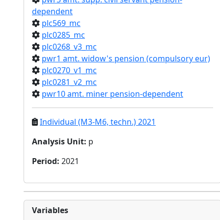
dependent
plc569_mc
plc0285_mc
plc0268_v3_mc
pwr1 amt. widow's pension (compulsory eur)
plc0270_v1_mc
plc0281_v2_mc
pwr10 amt. miner pension-dependent
Individual (M3-M6, techn.) 2021
Analysis Unit
:
p
Period
:
2021
Variables