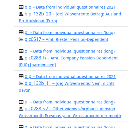
blp –
Data from individual questionnaires 2021
blp_132b_20 –
[de] Witwenrente Betrag: Ausland
Brutto/Monat (Euro)
pl –
Data from individual questionnaires (long)
plc0517 –
Amt. Riester Pension-Dependent
pl –
Data from individual questionnaires (long)
plc0283_h –
Amt. Company Pension-Dependent
(EUR) [harmonised]
blp –
Data from individual questionnaires 2021
blp_132b_11 –
[de] Witwenrente: Nein, nichts
davon
pl –
Data from individual questionnaires (long)
plc0288_v2 –
Other widow's/orphan's pension
Gross/month Previous year: Gross amount per month
pl –
Data from individual questionnaires (long)