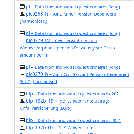
pl –
Data from individual questionnaires (long)
plc0268_h –
Amt. Miner Pension-Dependent
[harmonised]
pl –
Data from individual questionnaires (long)
plc0279_v2 –
Civil servant pension
Widow's/orphan's pension Previous year: Gross
amount per m
pl –
Data from individual questionnaires (long)
plc0279_h –
Amt. Civil Servant Pension-Dependent
(EUR) [harmonised]
blp –
Data from individual questionnaires 2021
blp_132b_19 –
[de] Witwenrente Betrag:
Unfallversicherung (Euro)
blp –
Data from individual questionnaires 2021
blp_132b_03 –
[de] Witwenrente: