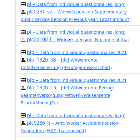
pl –
Data from individual questionnaires (long)
plc0281_v2 –
Widow's pension Supplementary
public service pension Previous year: Gross amount
pl –
Data from individual questionnaires (long)
plc0610i11 –
Widow's pension: No, none of that
blp –
Data from individual questionnaires 2021
blp_132b_08 –
[de] Witwenrente:
Unfallversicherung (Berufsgenossenschaft)
blp –
Data from individual questionnaires 2021
blp_132b_13 –
[de] Witwenrente Betrag:
Beamtenversorgung Witwen-/Waisenrente
Brutto/Monat (Eur
pl –
Data from individual questionnaires (long)
plc0286_h –
Amt. Worker Accident Pension-
Dependent (EUR) [harmonised]