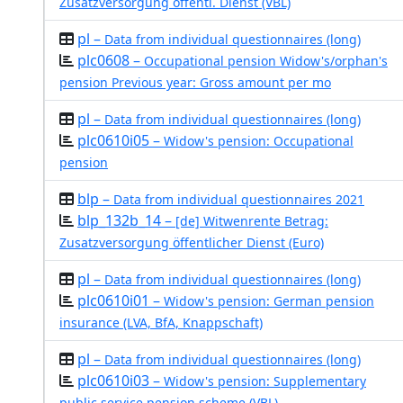
Zusatzversorgung öffentl. Dienst (VBL)
pl –
Data from individual questionnaires (long)
plc0608 –
Occupational pension Widow's/orphan's
pension Previous year: Gross amount per mo
pl –
Data from individual questionnaires (long)
plc0610i05 –
Widow's pension: Occupational
pension
blp –
Data from individual questionnaires 2021
blp_132b_14 –
[de] Witwenrente Betrag:
Zusatzversorgung öffentlicher Dienst (Euro)
pl –
Data from individual questionnaires (long)
plc0610i01 –
Widow's pension: German pension
insurance (LVA, BfA, Knappschaft)
pl –
Data from individual questionnaires (long)
plc0610i03 –
Widow's pension: Supplementary
public service pension scheme (VBL)