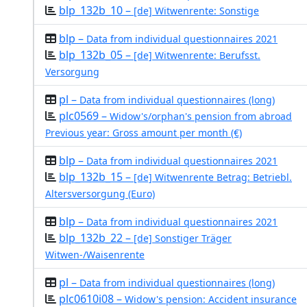
blp_132b_10 –
[de] Witwenrente: Sonstige
blp –
Data from individual questionnaires 2021
blp_132b_05 –
[de] Witwenrente: Berufsst.
Versorgung
pl –
Data from individual questionnaires (long)
plc0569 –
Widow's/orphan's pension from abroad
Previous year: Gross amount per month (€)
blp –
Data from individual questionnaires 2021
blp_132b_15 –
[de] Witwenrente Betrag: Betriebl.
Altersversorgung (Euro)
blp –
Data from individual questionnaires 2021
blp_132b_22 –
[de] Sonstiger Träger
Witwen-/Waisenrente
pl –
Data from individual questionnaires (long)
plc0610i08 –
Widow's pension: Accident insurance