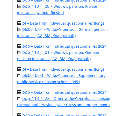
bop –
Data from individual questionnaires 2024
bop_113_1_08 –
Widow's pension: Private
insurance (without Riester)
pl –
Data from individual questionnaires (long)
plc0610i01 –
Widow's pension: German pension
insurance (LVA, BfA, Knappschaft)
bop –
Data from individual questionnaires 2024
bop_113_1_01 –
Widow's pension: German
pension insurance (LVA, BfA, Knappschaft)
pl –
Data from individual questionnaires (long)
plc0610i03 –
Widow's pension: Supplementary
public service pension scheme (VBL)
bop –
Data from individual questionnaires 2024
bop_113_1_22 –
Other widow's/orphan's pension
Gross/month Previous year: Gross amount per month
bop –
Data from individual questionnaires 2024