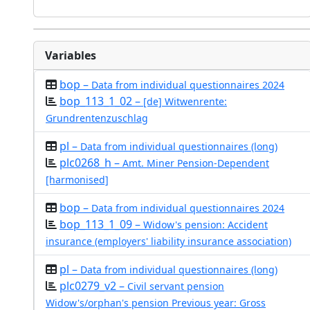
Variables
bop –
Data from individual questionnaires 2024
bop_113_1_02 –
[de] Witwenrente:
Grundrentenzuschlag
pl –
Data from individual questionnaires (long)
plc0268_h –
Amt. Miner Pension-Dependent
[harmonised]
bop –
Data from individual questionnaires 2024
bop_113_1_09 –
Widow's pension: Accident
insurance (employers' liability insurance association)
pl –
Data from individual questionnaires (long)
plc0279_v2 –
Civil servant pension
Widow's/orphan's pension Previous year: Gross