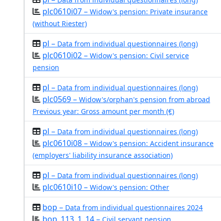
plc0610i07 –
Widow's pension: Private insurance
(without Riester)
pl –
Data from individual questionnaires (long)
plc0610i02 –
Widow's pension: Civil service
pension
pl –
Data from individual questionnaires (long)
plc0569 –
Widow's/orphan's pension from abroad
Previous year: Gross amount per month (€)
pl –
Data from individual questionnaires (long)
plc0610i08 –
Widow's pension: Accident insurance
(employers' liability insurance association)
pl –
Data from individual questionnaires (long)
plc0610i10 –
Widow's pension: Other
bop –
Data from individual questionnaires 2024
bop_113_1_14 –
Civil servant pension