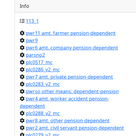
Info
113_1
pwr11 amt. farmer pension-dependent
pwr9
pwr6 amt. company pension-dependent
parsno2
plc0517_mc
plc0286_v2_mc
pwr7 amt. private pension-dependent
plc0283_v2_mc
pwrso other means: dependent-pension
pwr4 amt. worker accident pension-
dependent
plc0288_v2_mc
pwr8 amt. other pension-dependent
pwr2 amt. civil servant pension-dependent
plc0279_v2_mc