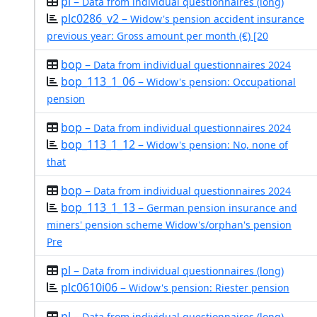
pl –
Data from individual questionnaires (long)
plc0286_v2 –
Widow's pension accident insurance
previous year: Gross amount per month (€) [20
bop –
Data from individual questionnaires 2024
bop_113_1_06 –
Widow's pension: Occupational
pension
bop –
Data from individual questionnaires 2024
bop_113_1_12 –
Widow's pension: No, none of
that
bop –
Data from individual questionnaires 2024
bop_113_1_13 –
German pension insurance and
miners' pension scheme Widow's/orphan's pension
Pre
pl –
Data from individual questionnaires (long)
plc0610i06 –
Widow's pension: Riester pension
pl –
Data from individual questionnaires (long)