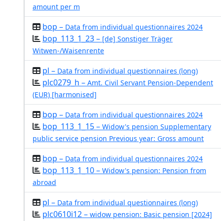
amount per m
bop –
Data from individual questionnaires 2024
bop_113_1_23 –
[de] Sonstiger Träger
Witwen-/Waisenrente
pl –
Data from individual questionnaires (long)
plc0279_h –
Amt. Civil Servant Pension-Dependent
(EUR) [harmonised]
bop –
Data from individual questionnaires 2024
bop_113_1_15 –
Widow's pension Supplementary
public service pension Previous year: Gross amount
bop –
Data from individual questionnaires 2024
bop_113_1_10 –
Widow's pension: Pension from
abroad
pl –
Data from individual questionnaires (long)
plc0610i12 –
widow pension: Basic pension [2024]