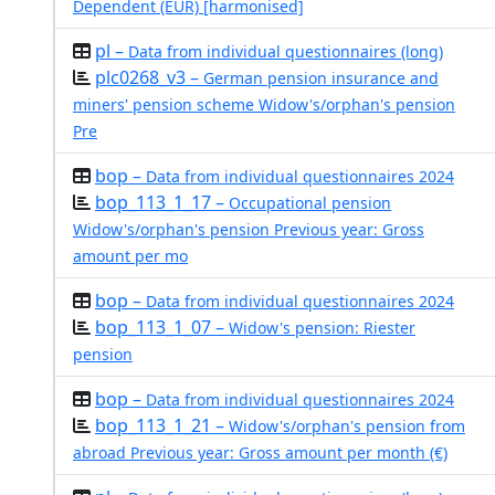
Dependent (EUR) [harmonised]
pl –
Data from individual questionnaires (long)
plc0268_v3 –
German pension insurance and
miners' pension scheme Widow's/orphan's pension
Pre
bop –
Data from individual questionnaires 2024
bop_113_1_17 –
Occupational pension
Widow's/orphan's pension Previous year: Gross
amount per mo
bop –
Data from individual questionnaires 2024
bop_113_1_07 –
Widow's pension: Riester
pension
bop –
Data from individual questionnaires 2024
bop_113_1_21 –
Widow's/orphan's pension from
abroad Previous year: Gross amount per month (€)