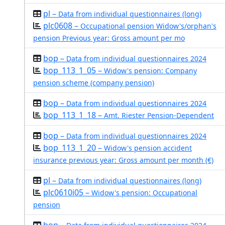
pl –
Data from individual questionnaires (long)
plc0608 –
Occupational pension Widow's/orphan's
pension Previous year: Gross amount per mo
bop –
Data from individual questionnaires 2024
bop_113_1_05 –
Widow's pension: Company
pension scheme (company pension)
bop –
Data from individual questionnaires 2024
bop_113_1_18 –
Amt. Riester Pension-Dependent
bop –
Data from individual questionnaires 2024
bop_113_1_20 –
Widow's pension accident
insurance previous year: Gross amount per month (€)
pl –
Data from individual questionnaires (long)
plc0610i05 –
Widow's pension: Occupational
pension