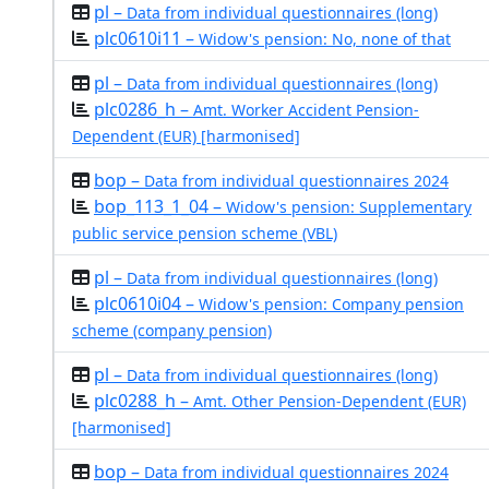
pl –
Data from individual questionnaires (long)
plc0610i11 –
Widow's pension: No, none of that
pl –
Data from individual questionnaires (long)
plc0286_h –
Amt. Worker Accident Pension-
Dependent (EUR) [harmonised]
bop –
Data from individual questionnaires 2024
bop_113_1_04 –
Widow's pension: Supplementary
public service pension scheme (VBL)
pl –
Data from individual questionnaires (long)
plc0610i04 –
Widow's pension: Company pension
scheme (company pension)
pl –
Data from individual questionnaires (long)
plc0288_h –
Amt. Other Pension-Dependent (EUR)
[harmonised]
bop –
Data from individual questionnaires 2024