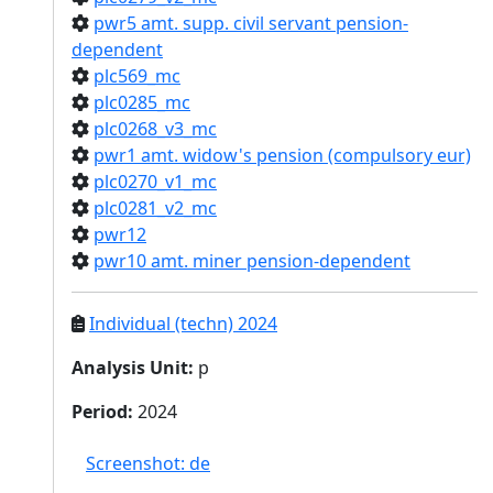
pwr5 amt. supp. civil servant pension-
dependent
plc569_mc
plc0285_mc
plc0268_v3_mc
pwr1 amt. widow's pension (compulsory eur)
plc0270_v1_mc
plc0281_v2_mc
pwr12
pwr10 amt. miner pension-dependent
Individual (techn) 2024
Analysis Unit
:
p
Period
:
2024
Screenshot: de